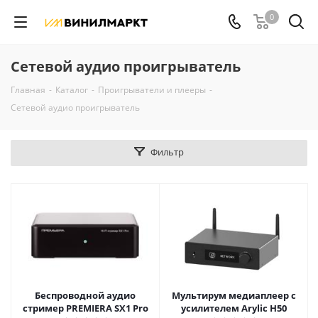
0
Сетевой аудио проигрыватель
Главная
-
Каталог
-
Проигрыватели и плееры
-
Сетевой аудио проигрыватель
Фильтр
Беспроводной аудио
Мультирум медиаплеер с
стример PREMIERA SX1 Pro
усилителем Arylic H50