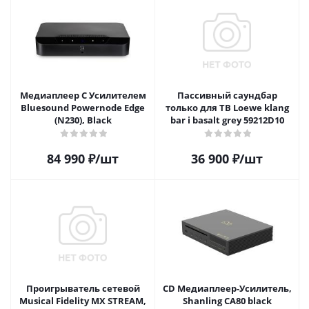
Медиаплеер С Усилителем
Пассивный саундбар
Bluesound Powernode Edge
только для ТВ Loewe klang
(N230), Black
bar i basalt grey 59212D10
84 990
₽
/шт
36 900
₽
/шт
Проигрыватель сетевой
CD Медиаплеер-Усилитель,
Musical Fidelity MX STREAM,
Shanling CA80 black