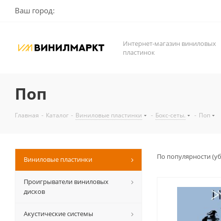
Ваш город:
Интернет-магазин виниловых
пластинок
Поп
Главная
-
Каталог
-
Виниловые пластинки
-
Бокс-сеты.
-
Поп
По популярности (у
Виниловые пластинки
Проигрыватели виниловых
дисков
Акустические системы