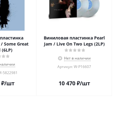
пластинка
Виниловая пластинка Pearl
/ Some Great
Jam / Live On Two Legs (2LP)
 (6LP)
Нет в наличии
 наличии
Артикул: W-P16607
M-5822981
₽
/шт
10 470
₽
/шт