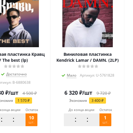
ая пластинка Кравц
Виниловая пластинка
/ The best (lp)
Kendrick Lamar / DAMN. (2LP)
Достаточно
Мало
Артикул: U-5761828
ртикул: B-6880638
30
₽
/шт
6 320
₽
/шт
4 500
₽
9 720
₽
ономия
1 570
₽
Экономия
3 400
₽
 конца акции
Остаток
До конца акции
Остаток
10
1
шт.
шт.