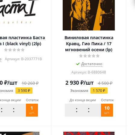
вая пластинка Баста
Виниловая пластинка
 I (black vinyl) (2lp)
Кравц, Гио Пика / 17
мгновений осени (lp)
о
Артикул: B-2037771B
Достаточно
Артикул: B-6880648
0
₽
/шт
2 930
₽
/шт
10 260
₽
4 500
₽
ономия
3 590
₽
Экономия
1 570
₽
 конца акции
Остаток
До конца акции
Остаток
1
10
шт.
шт.