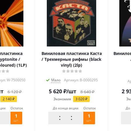
пластинка
Виниловая пластинка Каста
Винилов
yptonite /
/ Трехмерные рифмы (black
loured) (1LP)
vinyl) (2lp)
кул: W-7500050
Мало
Артикул: B-0000295
А
шт
5 620
₽
/шт
2 9
6 120
₽
8 640
₽
2 140
₽
Экономия
3 020
₽
Эк
кции
Остаток
До конца акции
Остаток
До
1
1
шт.
шт.