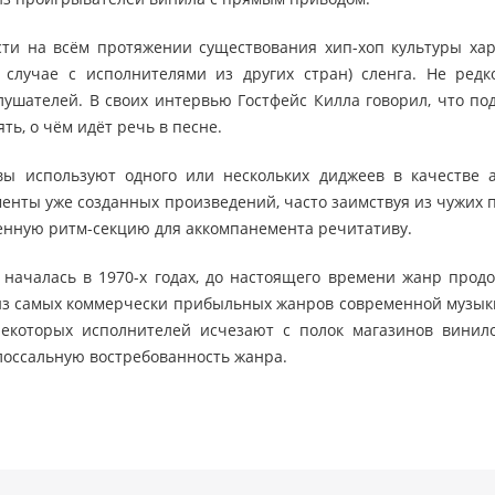
сти на всём протяжении существования хип-хоп культуры ха
 случае с исполнителями из других стран) сленга. Не ред
лушателей. В своих интервью Гостфейс Килла говорил, что по
ть, о чём идёт речь в песне.
ивы используют одного или нескольких диджеев в качестве
енты уже созданных произведений, часто заимствуя из чужих 
нную ритм-секцию для аккомпанемента речитативу.
 началась в 1970-х годах, до настоящего времени жанр прод
из самых коммерчески прибыльных жанров современной музыки
екоторых исполнителей исчезают с полок магазинов винило
лоссальную востребованность жанра.