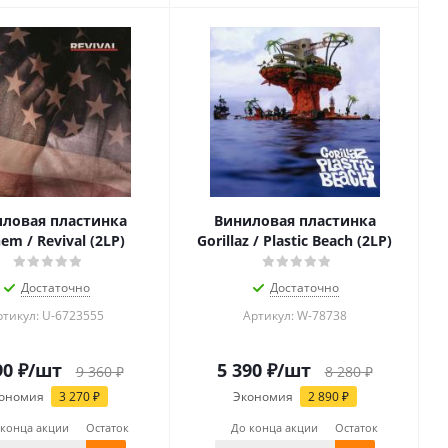
ловая пластинка
Виниловая пластинка
em / Revival (2LP)
Gorillaz / Plastic Beach (2LP)
Достаточно
Достаточно
ртикул: U-6723555
Артикул: W-78738
90
₽
/шт
5 390
₽
/шт
9 360
₽
8 280
₽
ономия
3 270
₽
Экономия
2 890
₽
 конца акции
Остаток
До конца акции
Остаток