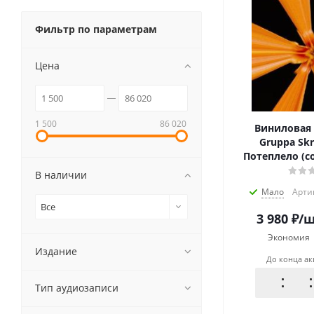
Фильтр по параметрам
Цена
1 500
86 020
Виниловая 
Gruppa Skr
Потеплело (co
В наличии
Мало
Арти
Все
3 980
₽
/
Экономия
Издание
До конца а
Тип аудиозаписи