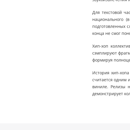
Для текстовой ча
национального (в
подготовленных с
конца не смог поня
Хип-хоп коллект
сэмплируют фрагм
формируя полноце
История хип-хопа
считается одним 
виниле. Релизы н
демонстрирует ко