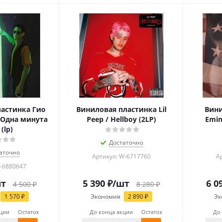
астинка Гио
Виниловая пластинка Lil
Вини
 Одна минута
Peep / Hellboy (2LP)
Emin
(lp)
Достаточно
аточно
Артикул: W-6717760
А
B-6880647
шт
5 390
₽
/шт
6 0
4 500
₽
8 280
₽
1 570
₽
Экономия
2 890
₽
Эк
кции
Остаток
До конца акции
Остаток
До