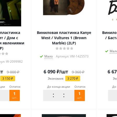
пластинка
Виниловая пластинка Kanye
Винило
т / Дом с
West / Vultures 1 (Brown
/ Баста
и явлениями
Marble) (2LP)
P)
Мал
Мало
Артикул: VM-1425573
кул: W-2099982
шт
6 090
₽
/шт
6 67
9 000
₽
9 360
₽
3 150
₽
Экономия
3 270
₽
Эк
кции
Остаток
До конца акции
Остаток
До
1
1
шт.
шт.