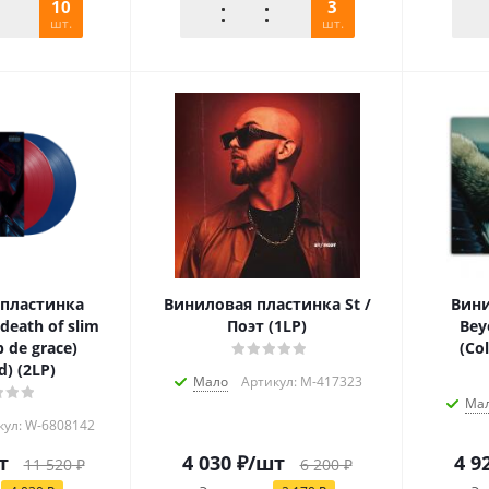
10
3
шт.
шт.
пластинка
Виниловая пластинка St /
Вини
death of slim
Поэт (1LP)
Bey
 de grace)
(Co
d) (2LP)
Мало
Артикул: M-417323
Ма
кул: W-6808142
т
4 030
₽
/шт
4 9
11 520
₽
6 200
₽