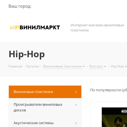
Ваш город:
Интернет-магазин виниловых
пластинок
Hip-Hop
Главная
-
Каталог
-
Виниловые пластинки
-
Хип-хоп.
-
Hip-Hop
По популярности (у
Виниловые пластинки
Проигрыватели виниловых
дисков
Акустические системы