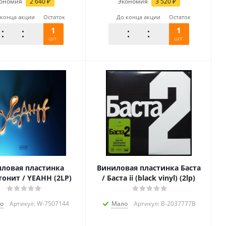
ономия
2 640
₽
Экономия
3 520
₽
 конца акции
Остаток
До конца акции
Остаток
1
1
шт.
шт.
ловая пластинка
Виниловая пластинка Баста
онит / YEAHH (2LP)
/ Баста ii (black vinyl) (2lp)
о
Артикул: W-7507144
Мало
Артикул: B-2037777B