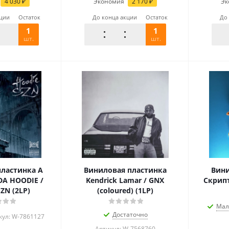
4 030
₽
Экономия
2 170
₽
Эк
кции
Остаток
До конца акции
Остаток
До
1
1
шт.
шт.
ластинка A
Виниловая пластинка
Вини
DA HOODIE /
Kendrick Lamar / GNX
Скрипт
ZN (2LP)
(coloured) (1LP)
Мал
Достаточно
кул: W-7861127
Артикул: W-7568760