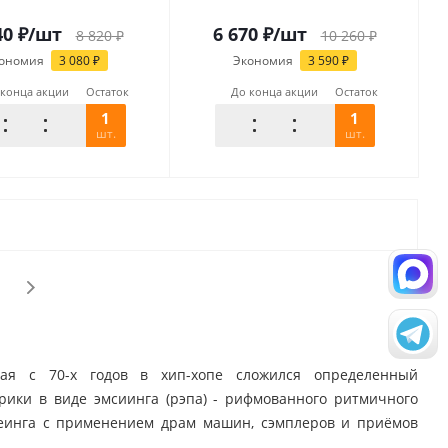
40
₽
/шт
6 670
₽
/шт
8 820
₽
10 260
₽
ономия
3 080
₽
Экономия
3 590
₽
 конца акции
Остаток
До конца акции
Остаток
1
1
шт.
шт.
ная с 70-х годов в хип-хопе сложился определенный
рики в виде эмсиинга (рэпа) - рифмованного ритмичного
жеинга с применением драм машин, сэмплеров и приёмов