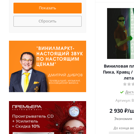
Сбросить
Виниловая пл
Пика, Кравц /
лета 
Дост
Артикул: 
2 930
₽
/
Экономия
До конца а