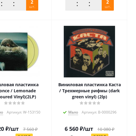
2
2
шт.
шт.
ловая пластинка
Виниловая пластинка Каста
once / Lemonade
/ Трехмерные рифмы (dark
loured Vinyl)(2LP)
green vinyl) (2lp)
ло
Артикул: W-153150
Мало
Артикул: B-0000296
20
₽
/шт
6 560
₽
/шт
7 560
₽
10 080
₽