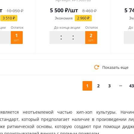
т
5 500
₽
/шт
5 7
10 050
₽
8 460
₽
3 510
₽
Экономия
2 960
₽
Эк
кции
Остаток
До конца акции
Остаток
До
1
2
шт.
шт.
Показать еще
1
2
3
43
является неотъемлемой частью хип-хоп культуры. Начи
стандарт, который предполагает наличие в произведении ли
акже ритмической основы, которую создают при помощи дид
из проигрывателей винила с прямым приводом.