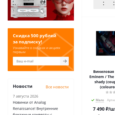
Скидка 500 рублей
за подписку!
Узнавайте о скидках и акциях
первым
Виниловая 
Eminem / The 
shady (coup
Новости
Все новости
(coloure
7 августа 2026
Мало
Арти
Новинки от Analog
7 490
₽
/ш
Renaissance! Внутренние
бумажные конверты с