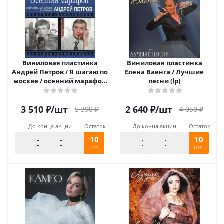
Виниловая пластинка
Виниловая пластинка
Андрей Петров / Я шагаю по
Елена Ваенга / Лучшие
москве / осенний марафон
песни (lp)
(lp)
3 510
₽
/шт
2 640
₽
/шт
5 390
₽
4 050
₽
До конца акции
Остаток
До конца акции
Остаток
10
10
шт.
шт.