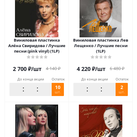
Виниловая пластинка
Виниловая пластинка Лев
Алёна Свиридова / Лучшие
Лещенко / Лучшие песни
песни (pink vinyl) (1LP)
(1LP)
2 700
₽
/шт
4 220
₽
/шт
4 140
₽
6 480
₽
До конца акции
Остаток
До конца акции
Остаток
10
2
шт.
шт.