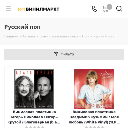
0
Русский поп
Главная
-
Каталог
-
Виниловые пластинки
-
Поп.
-
Русский поп
Фильтр
Виниловая пластинка
Виниловая пластинка
Игорь Николаев / Игорь
Владимир Кузьмин / Моя
Крутой / Благоверная (black
любовь (White Vinyl) (1LP +
& white vinyl) (2lp)
постер)