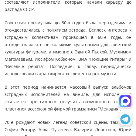
составляют исполнители, которые начали карьеру до
распада СССР.
Советская поп-музыка до 80-х годов была неразделима и
отождествлялась с понятием эстрада. Всплеск интереса к
эстрадным коллективам произошел в 60-е годы, он
отождествлялся с несколькими культовыми для советской
культуры фигурами, а именно с Эдитой Пьехой, Муслимом
Магомаевым, Иосифом Кобзоном, ВИА “Поющие гитары" и
“Веселые ребята”. Последние, к слову, периодически
использовали в аранжировках элементы рок музыки.
В этот период начинается массовый выпуск альбомов
эстрадных исполнителей на виниле. Для исполнителя
считается престижным получить возможность выпуска
пластинок всесоюзной фирмой грамзаписи ”Мелодия”.
70-е рождают новых легенд советской сцены, таких как
София Ротару, Алла Пугачёва, Валерий Леонтьев, Юрий