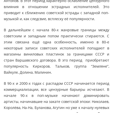
Антонов. В этот период характерно ослабление цензурного
влияния в отношении эстрадных исполнителей. Это
приводит к сближению советской эстрады с западной поп-
музыкой и, как следсвие, всплеску её популярности.
В дальнейшем с начала 80-х жанровые границы между
советским и западным попом практически стираются. С
этим связана ещё одна особенность, именно в 80-е
некоторые записи советских исполнителей попадают в
магазины виниловых пластинок за границами СССР и
стран Варшавского договора. В это период приобретают
популярность Киркоров, Тальков, группа “Земляне”,
Вайкуле, Долина, Малинин.
В 90-х и 2000-х годах с распадом СССР начинается период
коммерциализации, все цензурные барьеры исчезают. В
начале 90-х в поп-музыке начинают доминировать
артисты, начинавшие на закате советской эпохи: Николаев,
Королёва, На-На, Буланова, Агутин но уже к началу нулевых