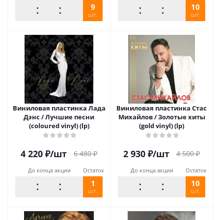
9
10
шт.
шт.
Виниловая пластинка Лада
Виниловая пластинка Стас
Дэнс / Лучшие песни
Михайлов / Золотые хиты
(coloured vinyl) (lp)
(gold vinyl) (lp)
4 220
₽
/шт
2 930
₽
/шт
6 480
₽
4 500
₽
До конца акции
Остаток
До конца акции
Остаток
1
10
шт.
шт.