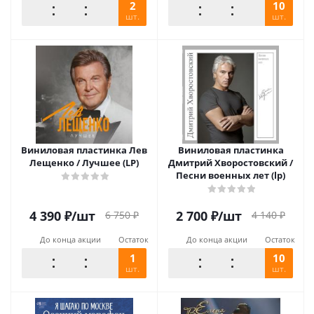
2
10
шт.
шт.
Виниловая пластинка Лев
Виниловая пластинка
Лещенко / Лучшее (LP)
Дмитрий Хворостовский /
Песни военных лет (lp)
4 390
₽
/шт
2 700
₽
/шт
6 750
₽
4 140
₽
До конца акции
Остаток
До конца акции
Остаток
1
10
шт.
шт.