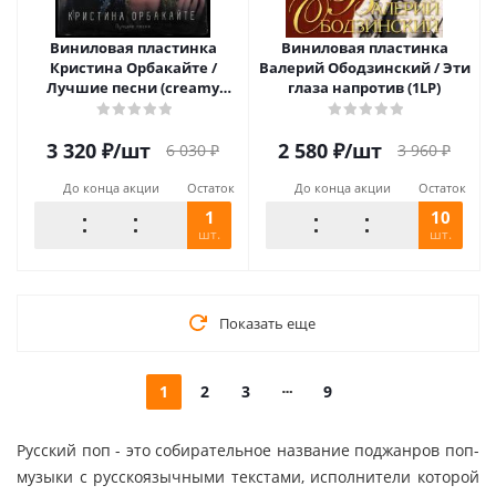
Виниловая пластинка
Виниловая пластинка
Кристина Орбакайте /
Валерий Ободзинский / Эти
Лучшие песни (creamy
глаза напротив (1LP)
vinyl) (lp)
3 320
₽
/шт
2 580
₽
/шт
6 030
₽
3 960
₽
До конца акции
Остаток
До конца акции
Остаток
1
10
шт.
шт.
Показать еще
1
2
3
9
Русский поп - это собирательное название поджанров поп-
музыки с русскоязычными текстами, исполнители которой