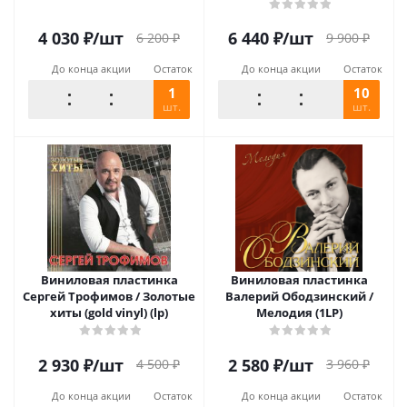
4 030
₽
/шт
6 440
₽
/шт
6 200
₽
9 900
₽
До конца акции
Остаток
До конца акции
Остаток
1
10
шт.
шт.
Виниловая пластинка
Виниловая пластинка
Сергей Трофимов / Золотые
Валерий Ободзинский /
хиты (gold vinyl) (lp)
Мелодия (1LP)
2 930
₽
/шт
2 580
₽
/шт
4 500
₽
3 960
₽
До конца акции
Остаток
До конца акции
Остаток