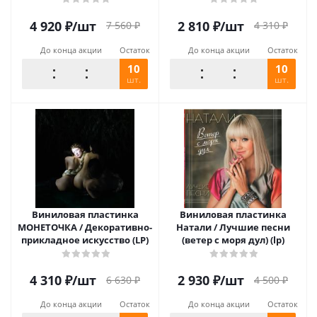
4 920
₽
/шт
2 810
₽
/шт
7 560
₽
4 310
₽
До конца акции
Остаток
До конца акции
Остаток
10
10
шт.
шт.
Виниловая пластинка
Виниловая пластинка
МОНЕТОЧКА / Декоративно-
Натали / Лучшие песни
прикладное искусство (LP)
(ветер с моря дул) (lp)
4 310
₽
/шт
2 930
₽
/шт
6 630
₽
4 500
₽
До конца акции
Остаток
До конца акции
Остаток