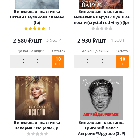
Виниловая пластинка
Виниловая пластинка
Татьяна Буланова / Камео
Анжелика Варум / Лучшие
(lp)
песни (crystal red vinyl) (lp)
1
2 580
₽
/шт
2 930
₽
/шт
3 960
₽
4 500
₽
До конца акции
Остаток
До конца акции
Остаток
10
10
шт.
шт.
Виниловая пластинка
Виниловая пластинка
Валерия / Исцелю (lp)
Григорий Лепс /
Апгрейд#Upgrade (3LP)