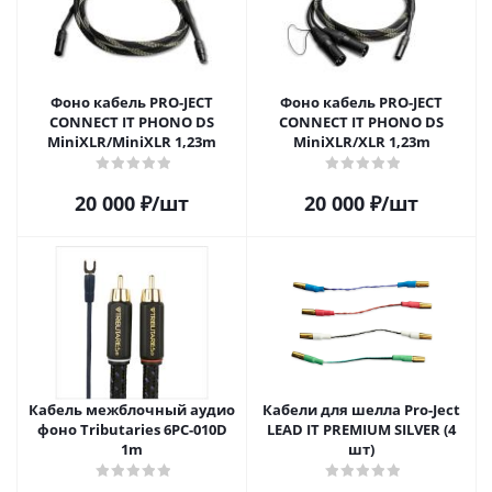
Фоно кабель PRO-JECT
Фоно кабель PRO-JECT
CONNECT IT PHONO DS
CONNECT IT PHONO DS
MiniXLR/MiniXLR 1,23m
MiniXLR/XLR 1,23m
20 000
₽
/шт
20 000
₽
/шт
Кабель межблочный аудио
Кабели для шелла Pro-Ject
фоно Tributaries 6PC-010D
LEAD IT PREMIUM SILVER (4
1m
шт)