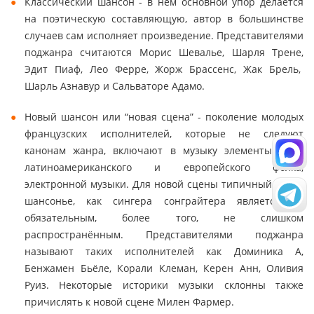
Классический шансон - в нем основной упор делается
на поэтическую составляющую, автор в большинстве
случаев сам исполняет произведение. Представителями
поджанра считаются Морис Шевалье, Шарля Трене,
Эдит Пиаф, Лео Ферре, Жорж Брассенс, Жак Брель,
Шарль Азнавур и Сальваторе Адамо.
Новый шансон или “новая сцена” - поколение молодых
французских исполнителей, которые не следуют
канонам жанра, включают в музыку элементы рока,
латиноамериканского и европейского фолка,
электронной музыки. Для новой сцены типичный образ
шансонье, как сингера сонграйтера является не
обязательным, более того, не слишком
распространённым. Представителями поджанра
называют таких исполнителей как Доминика А,
Бенжамен Бьёле, Корали Клеман, Керен Анн, Оливия
Руиз. Некоторые историки музыки склонны также
причислять к новой сцене Милен Фармер.