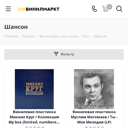
0
Шансон
Главная
-
Каталог
-
Виниловые пластинки
-
Поп.
-
Шансон
Фильтр
Виниловая пластинка
Виниловая пластинка
Михаил Круг / Коллекция
Муслим Магомаев / Ты -
8lp box (limited, numbered,
Моя Мелодия (LP)
coloured)