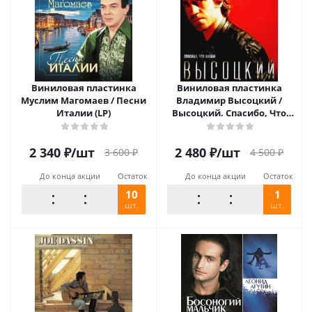
Виниловая пластинка
Виниловая пластинка
Муслим Магомаев / Песни
Владимир Высоцкий /
Италии (LP)
Высоцкий. Спасибо, Что
Живой (LP)
2 340
₽
/шт
2 480
₽
/шт
3 600
₽
4 500
₽
До конца акции
Остаток
До конца акции
Остаток
10
1
шт.
шт.