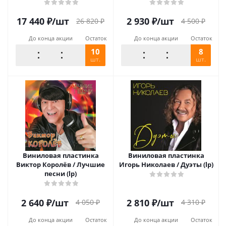
numbered, coloured)
17 440
₽
/шт
2 930
₽
/шт
26 820
₽
4 500
₽
До конца акции
Остаток
До конца акции
Остаток
10
8
шт.
шт.
Виниловая пластинка
Виниловая пластинка
Виктор Королёв / Лучшие
Игорь Николаев / Дуэты (lp)
песни (lp)
2 640
₽
/шт
2 810
₽
/шт
4 050
₽
4 310
₽
До конца акции
Остаток
До конца акции
Остаток