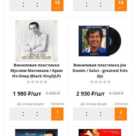
10
10
шт.
шт.
Виниловая пластинка
Виниловая пластинка Joe
Муслим Магомаев / Арии
Dassin / Salut - greatest hits
Из Опер (Black Vinyl)(LP)
(lp)
1 980
₽
/шт
2 930
₽
/шт
3 600
₽
4 500
₽
До конца акции
Остаток
До конца акции
Остаток
1
2
шт.
шт.