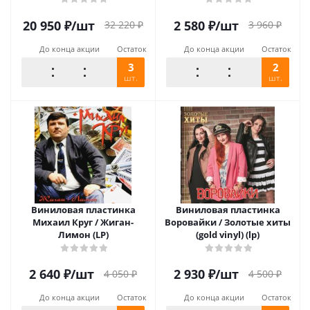
20 950
₽
/шт
2 580
₽
/шт
32 220
₽
3 960
₽
До конца акции
Остаток
До конца акции
Остаток
3
2
шт.
шт.
Виниловая пластинка
Виниловая пластинка
Михаил Круг / Жиган-
Воровайки / Золотые хиты
Лимон (LP)
(gold vinyl) (lp)
2 640
₽
/шт
2 930
₽
/шт
4 050
₽
4 500
₽
До конца акции
Остаток
До конца акции
Остаток