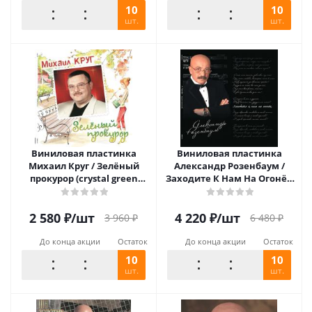
10
10
шт.
шт.
Виниловая пластинка
Виниловая пластинка
Михаил Круг / Зелёный
Александр Розенбаум /
прокурор (crystal green
Заходите К Нам На Огонёк
vinyl) (lp)
(2LP)
2 580
₽
/шт
4 220
₽
/шт
3 960
₽
6 480
₽
До конца акции
Остаток
До конца акции
Остаток
10
10
шт.
шт.