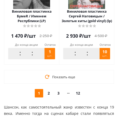
Виниловая пластинка
Виниловая пластинка
БумеR / Именем
Сергей Наговицын /
Республики (LP)
Золотые хиты (gold vinyl) (lp)
1 470
₽
/шт
2 930
₽
/шт
2 250
₽
4 500
₽
До конца акции
Остаток
До конца акции
Остаток
1
10
шт.
шт.
Показать еще
1
2
3
12
Шансон, как самостоятельный жанр известен с конца 19
века. Именно тогда на сценах кабаре стали появляться