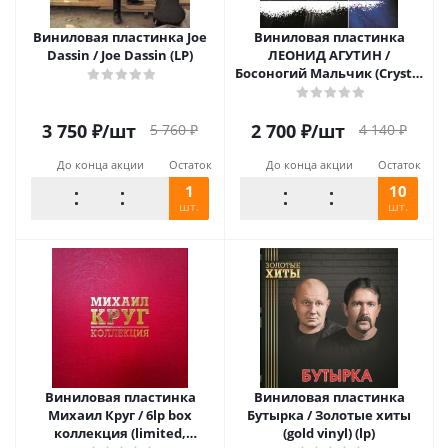
Виниловая пластинка Joe
Виниловая пластинка
Dassin / Joe Dassin (LP)
ЛЕОНИД АГУТИН /
Босоногий Мальчик (Crystal
Blue Vinyl) (LP)
3 750
₽
/шт
2 700
₽
/шт
5 760
₽
4 140
₽
До конца акции
Остаток
До конца акции
Остаток
1
10
шт.
шт.
Виниловая пластинка
Виниловая пластинка
Михаил Круг / 6lp box
Бутырка / Золотые хиты
коллекция (limited,
(gold vinyl) (lp)