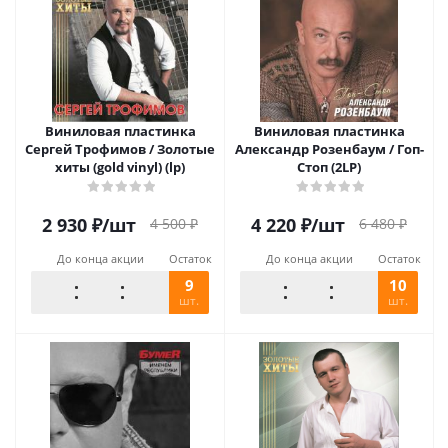
Виниловая пластинка
Виниловая пластинка
Сергей Трофимов / Золотые
Александр Розенбаум / Гоп-
хиты (gold vinyl) (lp)
Стоп (2LP)
2 930
₽
/шт
4 220
₽
/шт
4 500
₽
6 480
₽
До конца акции
Остаток
До конца акции
Остаток
9
10
шт.
шт.