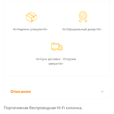
<b>Надежно упакуем</b>
<b>Официальный дилер</b>
<b>Срок доставки - Отгрузим
завтра</b>
Описание
Портативная беспроводная Hi-Fi колонка.