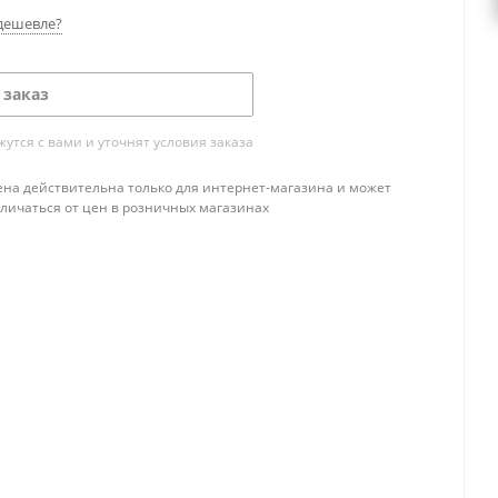
дешевле?
 заказ
тся с вами и уточнят условия заказа
ена действительна только для интернет-магазина и может
тличаться от цен в розничных магазинах