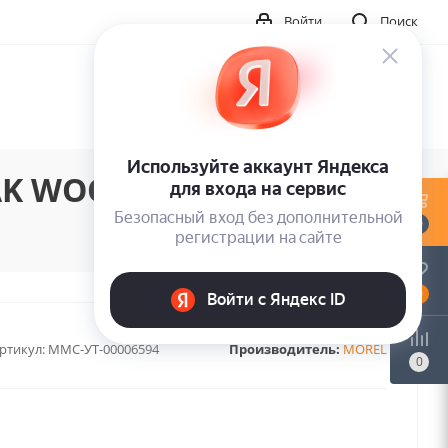
Войти
Поиск
OAK WOOD
0
0
ртикул:
MMC-УТ-00006594
Производитель:
MOREL
0