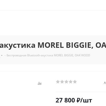
-акустика MOREL BIGGIE, 
а
-
Беспроводная Bluetooth-акустика MOREL BIGGIE, OAK WOOD
А
27 800
₽
/шт