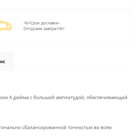
<b>Срок доставки -
Отгрузим завтра</b>
ос
тром 4 дюйма с большой амплитудой, обеспечивающий
 тонально сбалансированной точностью во всем