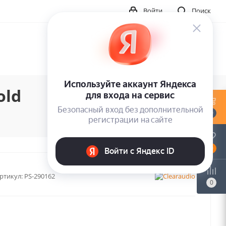
Войти
Поиск
old
0
0
ртикул:
PS-290162
0