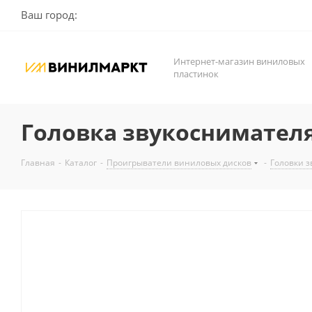
Ваш город:
Интернет-магазин виниловых
пластинок
Головка звукоснимателя 
Главная
-
Каталог
-
Проигрыватели виниловых дисков
-
Головки 