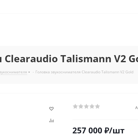
Clearaudio Talismann V2 G
звукоснимателя
-
Головка звукоснимателя Clearaudio Talismann V2 Gold
А
257 000
₽
/шт