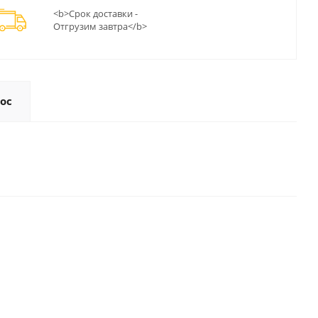
<b>Срок доставки -
Отгрузим завтра</b>
ос