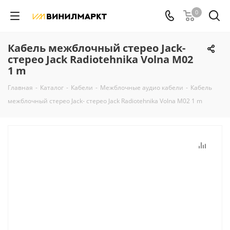
0
Кабель межблочный стерео Jack-
стерео Jack Radiotehnika Volna M02
1 m
Главная
-
Каталог
-
Кабели
-
Межблочные аудио кабели
-
Кабель
межблочный стерео Jack- стерео Jack Radiotehnika Volna M02 1 m