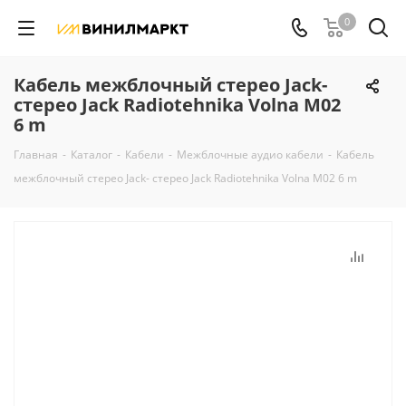
0
Кабель межблочный стерео Jack-
стерео Jack Radiotehnika Volna M02
6 m
Главная
-
Каталог
-
Кабели
-
Межблочные аудио кабели
-
Кабель
межблочный стерео Jack- стерео Jack Radiotehnika Volna M02 6 m