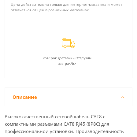
Цена действительна только для интернет-магазина и может
запаса прочности. Поддержка технологии HDBaseT
отличаться от цен в розничных магазинах
для передачи несжатого видео ультра-высокого
разрешения (до 8K), аудио, питание с поддержкой
технологии HDBaseT.
<b>Срок доставки - Отгрузим
завтра</b>
Описание
Высококачественный сетевой кабель СAT8 с
компактными разъемами CAT8 RJ45 (8P8C) для
профессиональной установки. Производительность