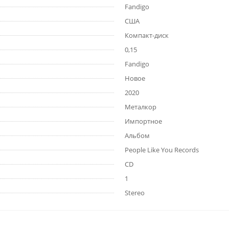
Fandigo
США
Компакт-диск
0,15
Fandigo
Новое
2020
Металкор
Импортное
Альбом
People Like You Records
CD
1
Stereo