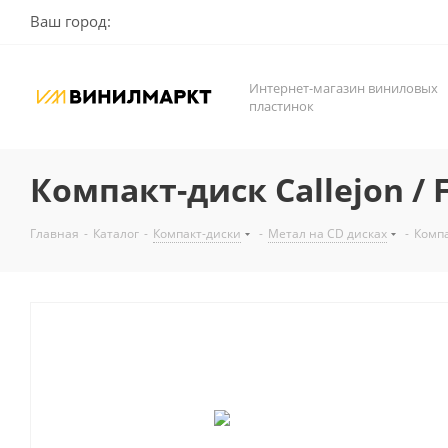
Ваш город:
Интернет-магазин виниловых
пластинок
Компакт-диск Callejon / 
Главная
-
Каталог
-
Компакт-диски
-
Метал на CD дисках
-
Компа