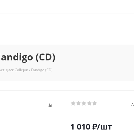
Fandigo (CD)
кт-диск Callejon / Fandigo (CD)
А
1 010
₽
/шт