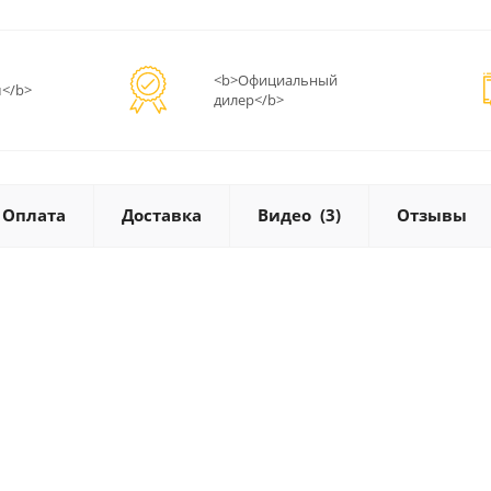
<b>Официальный
</b>
дилер</b>
Оплата
Доставка
Видео
(3)
Отзывы