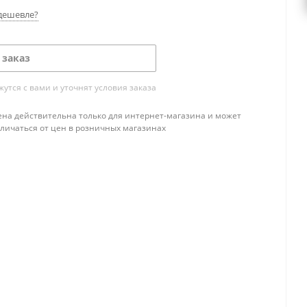
дешевле?
 заказ
тся с вами и уточнят условия заказа
ена действительна только для интернет-магазина и может
тличаться от цен в розничных магазинах