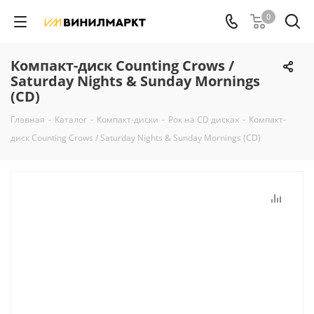
0
Компакт-диск Counting Crows /
Saturday Nights & Sunday Mornings
(CD)
Главная
-
Каталог
-
Компакт-диски
-
Рок на CD дисках
-
Компакт-
диск Counting Crows / Saturday Nights & Sunday Mornings (CD)