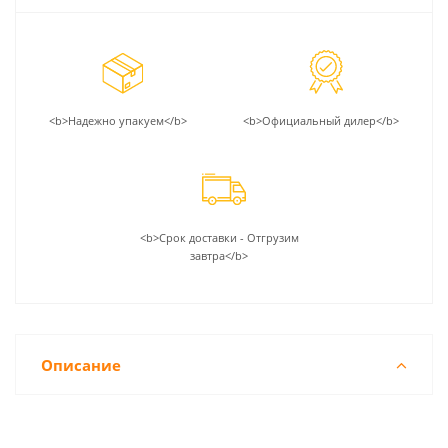
<b>Надежно упакуем</b>
<b>Официальный дилер</b>
<b>Срок доставки - Отгрузим
завтра</b>
Описание