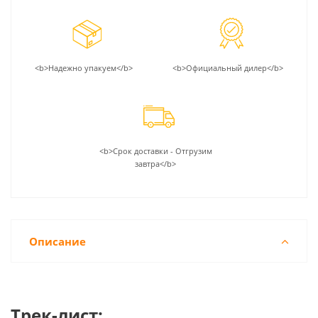
<b>Надежно упакуем</b>
<b>Официальный дилер</b>
<b>Срок доставки - Отгрузим
завтра</b>
Описание
Трек-лист: