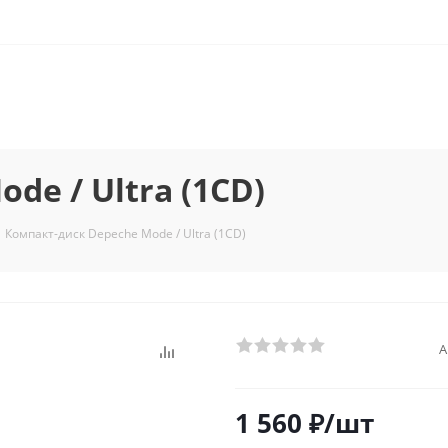
de / Ultra (1CD)
Компакт-диск Depeche Mode / Ultra (1CD)
А
1 560
₽
/шт