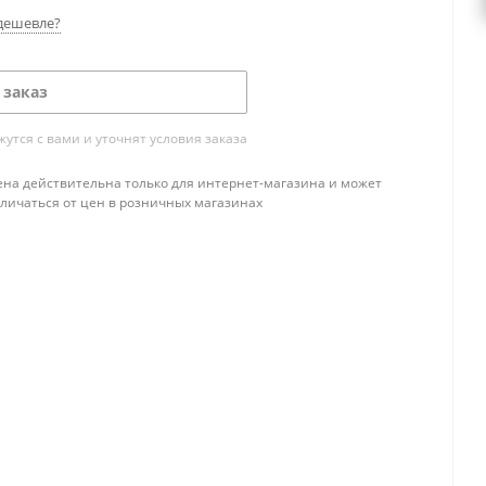
дешевле?
 заказ
тся с вами и уточнят условия заказа
ена действительна только для интернет-магазина и может
тличаться от цен в розничных магазинах