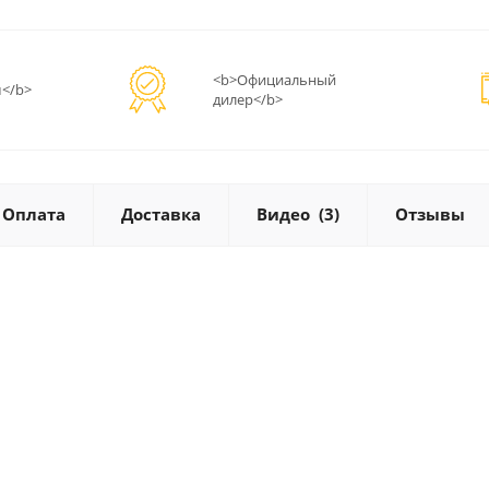
<b>Официальный
</b>
дилер</b>
Оплата
Доставка
Видео
(3)
Отзывы