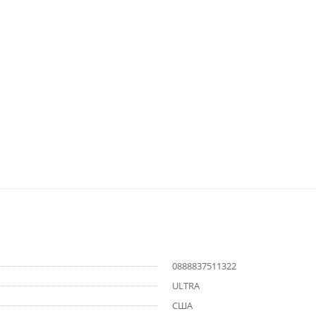
0888837511322
ULTRA
США