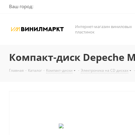
Ваш город:
Интернет-магазин виниловых
пластинок
Компакт-диск Depeche Mo
Главная
-
Каталог
-
Компакт-диски
-
Электроника на CD дисках
-