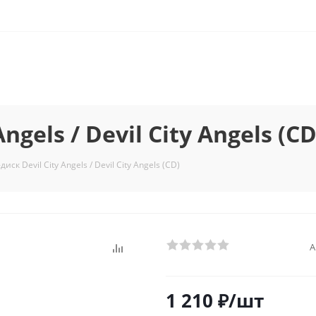
gels / Devil City Angels (CD
иск Devil City Angels / Devil City Angels (CD)
А
1 210
₽
/шт