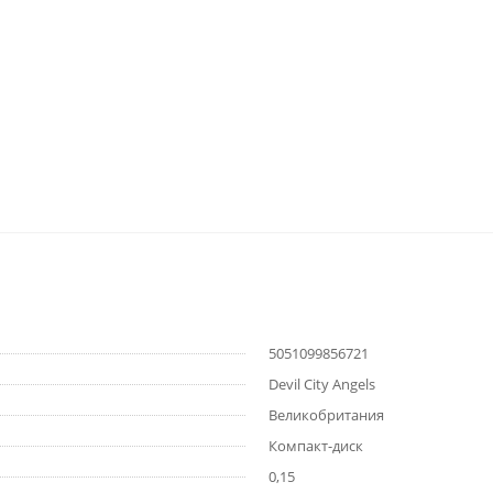
5051099856721
Devil City Angels
Великобритания
Компакт-диск
0,15