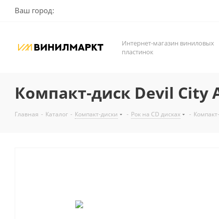
Ваш город:
Интернет-магазин виниловых
пластинок
Компакт-диск Devil City An
Главная
-
Каталог
-
Компакт-диски
-
Рок на CD дисках
-
Компакт-д