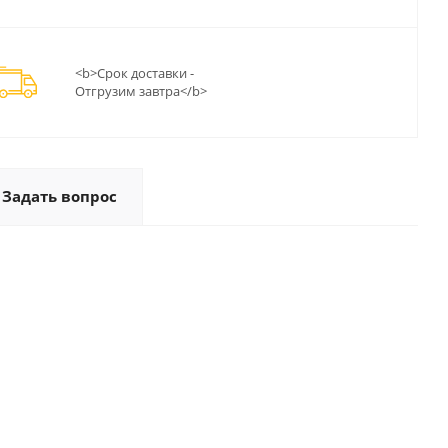
<b>Срок доставки -
Отгрузим завтра</b>
Задать вопрос