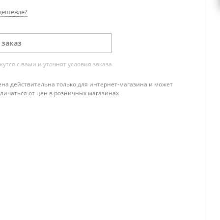
дешевле?
 заказ
тся с вами и уточнят условия заказа
ена действительна только для интернет-магазина и может
тличаться от цен в розничных магазинах