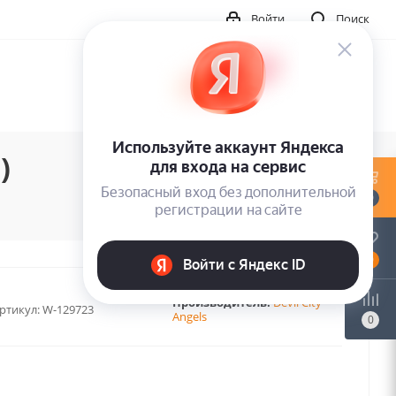
Войти
Поиск
)
0
0
Производитель:
Devil City
ртикул:
W-129723
Angels
0