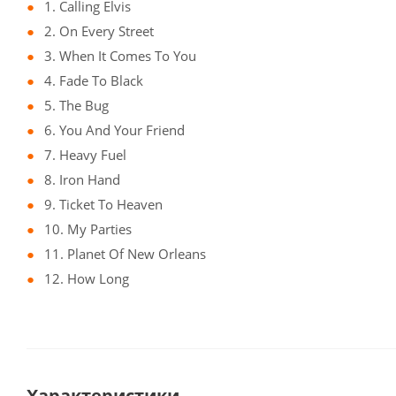
1. Calling Elvis
2. On Every Street
3. When It Comes To You
4. Fade To Black
5. The Bug
6. You And Your Friend
7. Heavy Fuel
8. Iron Hand
9. Ticket To Heaven
10. My Parties
11. Planet Of New Orleans
12. How Long
Характеристики