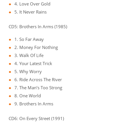
4. Love Over Gold
5. It Never Rains
CD5: Brothers In Arms (1985)
1. So Far Away
2. Money For Nothing
3. Walk Of Life
4. Your Latest Trick
5. Why Worry
6. Ride Across The River
7. The Man’s Too Strong
8. One World
9. Brothers In Arms
CD6: On Every Street (1991)