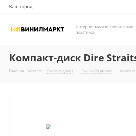
Ваш город:
Интернет-магазин виниловых
пластинок
Компакт-диск Dire Straits
Главная
-
Каталог
-
Компакт-диски
-
Рок на CD дисках
-
Компакт-д