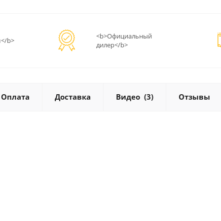
<b>Официальный
</b>
дилер</b>
Оплата
Доставка
Видео
(3)
Отзывы