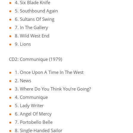
4. Six Blade Knife
5. Southbound Again
6. Sultans Of Swing
7. In The Gallery
8. Wild West End
9. Lions
CD2: Communique (1979)
1. Once Upon A Time In The West
2. News
3. Where Do You Think You’re Going?
4. Communique
5. Lady Writer
6. Angel Of Mercy
7. Portobello Belle
8. Single-Handed Sailor