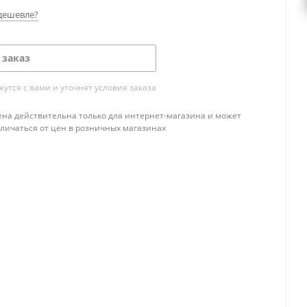
дешевле?
 заказ
тся с вами и уточнят условия заказа
ена действительна только для интернет-магазина и может
тличаться от цен в розничных магазинах