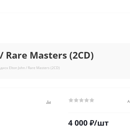
/ Rare Masters (2CD)
диск Elton John / Rare Masters (2CD)
А
4 000
₽
/шт