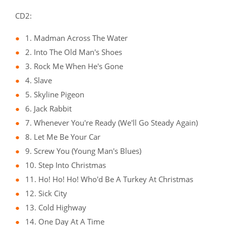
CD2:
1. Madman Across The Water
2. Into The Old Man's Shoes
3. Rock Me When He's Gone
4. Slave
5. Skyline Pigeon
6. Jack Rabbit
7. Whenever You're Ready (We'll Go Steady Again)
8. Let Me Be Your Car
9. Screw You (Young Man's Blues)
10. Step Into Christmas
11. Ho! Ho! Ho! Who'd Be A Turkey At Christmas
12. Sick City
13. Cold Highway
14. One Day At A Time