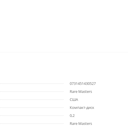
0731451430527
Rare Masters
США
Компакт-диск
0,2
Rare Masters