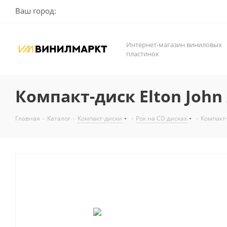
Ваш город:
Интернет-магазин виниловых
пластинок
Компакт-диск Elton John 
Главная
-
Каталог
-
Компакт-диски
-
Рок на CD дисках
-
Компакт-