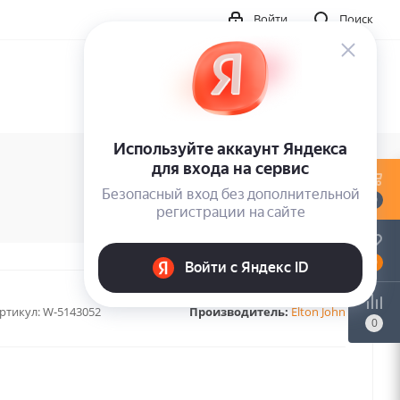
Войти
Поиск
0
0
ртикул:
W-5143052
Производитель:
Elton John
0