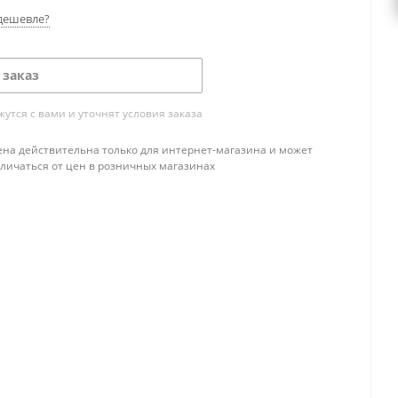
дешевле?
 заказ
тся с вами и уточнят условия заказа
ена действительна только для интернет-магазина и может
тличаться от цен в розничных магазинах