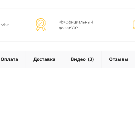
<b>Официальный
</b>
дилер</b>
Оплата
Доставка
Видео
(3)
Отзывы