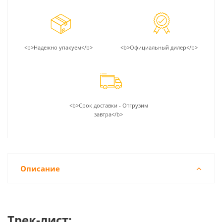
<b>Надежно упакуем</b>
<b>Официальный дилер</b>
<b>Срок доставки - Отгрузим
завтра</b>
Описание
Трек-лист: