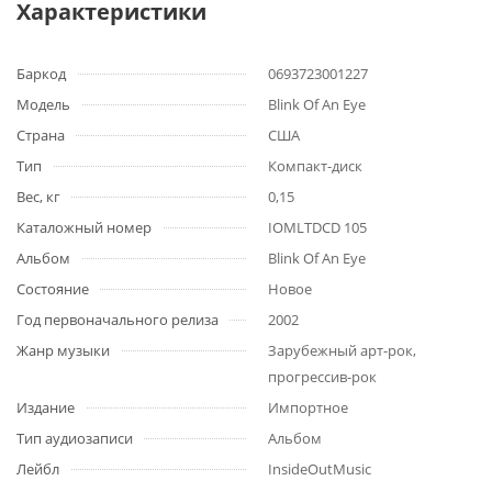
Характеристики
Баркод
0693723001227
Модель
Blink Of An Eye
Страна
США
Тип
Компакт-диск
Вес, кг
0,15
Каталожный номер
IOMLTDCD 105
Альбом
Blink Of An Eye
Состояние
Новое
Год первоначального релиза
2002
Жанр музыки
Зарубежный арт-рок,
прогрессив-рок
Издание
Импортное
Тип аудиозаписи
Альбом
Лейбл
InsideOutMusic