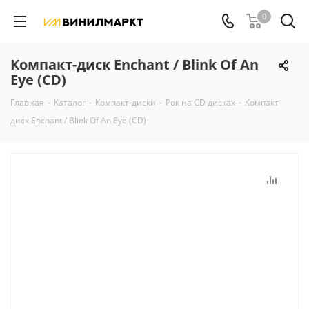
0
Компакт-диск Enchant / Blink Of An
Eye (CD)
Главная
-
Каталог
-
Компакт-диски
-
Рок на CD дисках
-
Компакт-
диск Enchant / Blink Of An Eye (CD)