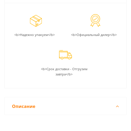
<b>Надежно упакуем</b>
<b>Официальный дилер</b>
<b>Срок доставки - Отгрузим
завтра</b>
Описание