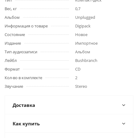
Тип
Компакт-диск
Вес, кг
0,7
Альбом
Unplugged
Информация о товаре
Digipack
Состояние
Новое
Издание
Импортное
Тип аудиозаписи
Альбом
Лейбл
Bushbranch
Формат
CD
Кол-во в комплекте
2
Звучание
Stereo
Доставка
Как купить