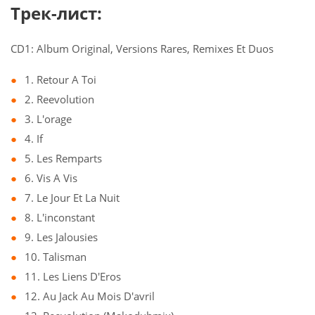
Трек-лист:
CD1: Album Original, Versions Rares, Remixes Et Duos
1. Retour A Toi
2. Reevolution
3. L'orage
4. If
5. Les Remparts
6. Vis A Vis
7. Le Jour Et La Nuit
8. L'inconstant
9. Les Jalousies
10. Talisman
11. Les Liens D'Eros
12. Au Jack Au Mois D'avril