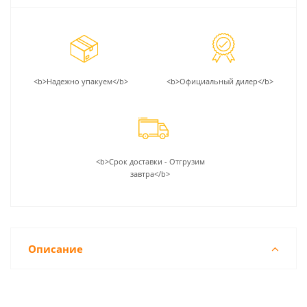
<b>Надежно упакуем</b>
<b>Официальный дилер</b>
<b>Срок доставки - Отгрузим
завтра</b>
Описание