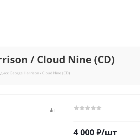
ison / Cloud Nine (CD)
диск George Harrison / Cloud Nine (CD)
4 000
₽
/шт