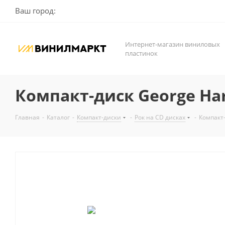
Ваш город:
Интернет-магазин виниловых
пластинок
Компакт-диск George Harr
Главная
-
Каталог
-
Компакт-диски
-
Рок на CD дисках
-
Компакт-