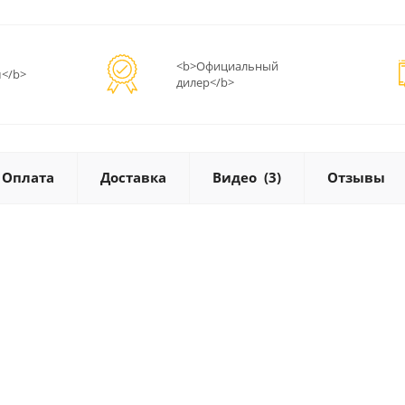
<b>Официальный
</b>
дилер</b>
Оплата
Доставка
Видео
(3)
Отзывы