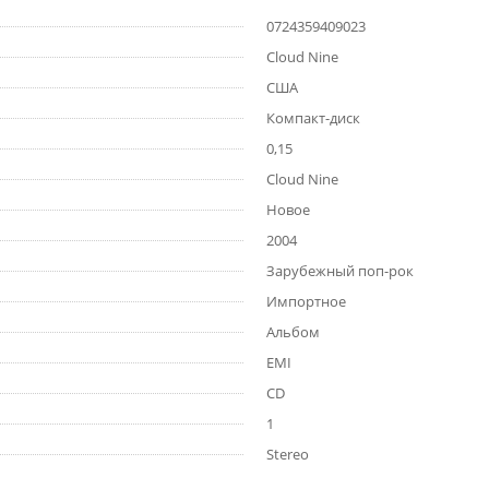
0724359409023
Cloud Nine
США
Компакт-диск
0,15
Cloud Nine
Новое
2004
Зарубежный поп-рок
Импортное
Альбом
EMI
CD
1
Stereo