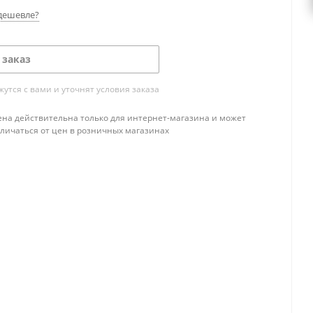
дешевле?
 заказ
тся с вами и уточнят условия заказа
ена действительна только для интернет-магазина и может
тличаться от цен в розничных магазинах