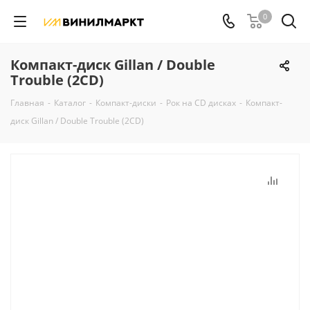
0
Компакт-диск Gillan / Double
Trouble (2CD)
Главная
-
Каталог
-
Компакт-диски
-
Рок на CD дисках
-
Компакт-
диск Gillan / Double Trouble (2CD)