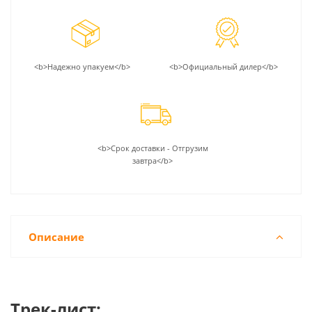
<b>Надежно упакуем</b>
<b>Официальный дилер</b>
<b>Срок доставки - Отгрузим
завтра</b>
Описание
Трек-лист: