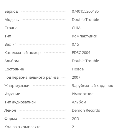
Баркод
0740155200435
Модель
Double Trouble
Страна
США
Тип
Компакт-диск
Вес, кг
0,15
Каталожный номер
EDSC 2004
Альбом
Double Trouble
Состояние
Новое
Год первоначального релиза
2007
Жанр музыки
Зарубежный хард-рок
Издание
Импортное
Тип аудиозаписи
Альбом
Лейбл
Demon Records
Формат
2CD
Кол-во в комплекте
2