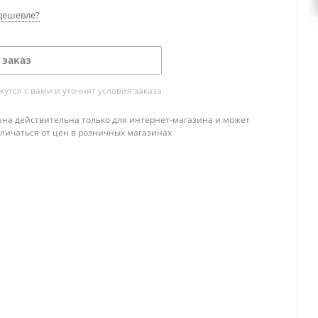
дешевле?
 заказ
тся с вами и уточнят условия заказа
ена действительна только для интернет-магазина и может
тличаться от цен в розничных магазинах