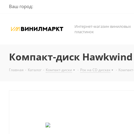
Ваш город:
Интернет-магазин виниловых
пластинок
Компакт-диск Hawkwind / 
Главная
-
Каталог
-
Компакт-диски
-
Рок на CD дисках
-
Компакт-