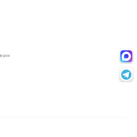
в-рок