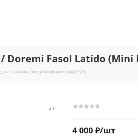
Doremi Fasol Latido (Mini 
диск Hawkwind / Doremi Fasol Latido (Mini LP CD)
4 000
₽
/шт