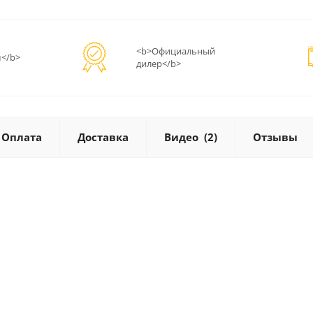
<b>Официальный
</b>
дилер</b>
Оплата
Доставка
Видео
(2)
Отзывы