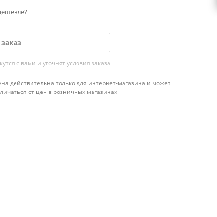
дешевле?
 заказ
тся с вами и уточнят условия заказа
ена действительна только для интернет-магазина и может
тличаться от цен в розничных магазинах