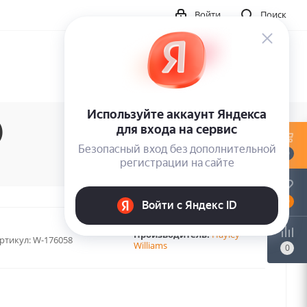
Войти
Поиск
)
0
0
Производитель:
Hayley
ртикул:
W-176058
Williams
0