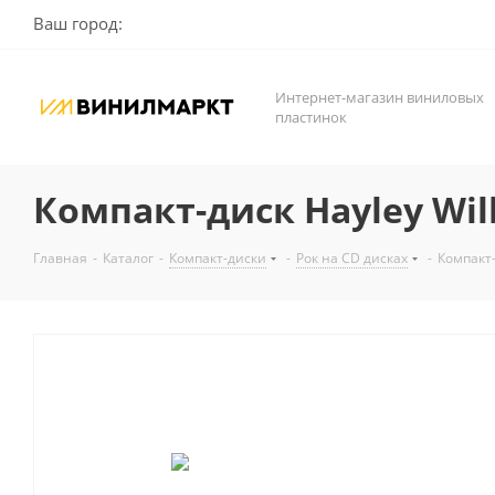
Ваш город:
Интернет-магазин виниловых
пластинок
Компакт-диск Hayley Will
Главная
-
Каталог
-
Компакт-диски
-
Рок на CD дисках
-
Компакт-