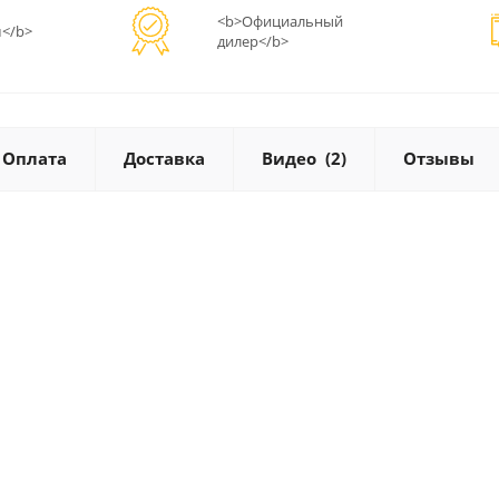
<b>Официальный
</b>
дилер</b>
Оплата
Доставка
Видео
(2)
Отзывы