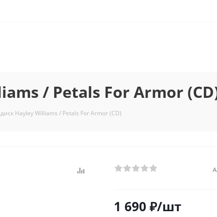
iams / Petals For Armor (CD
диск Hayley Williams / Petals For Armor (CD)
А
1 690
₽
/шт