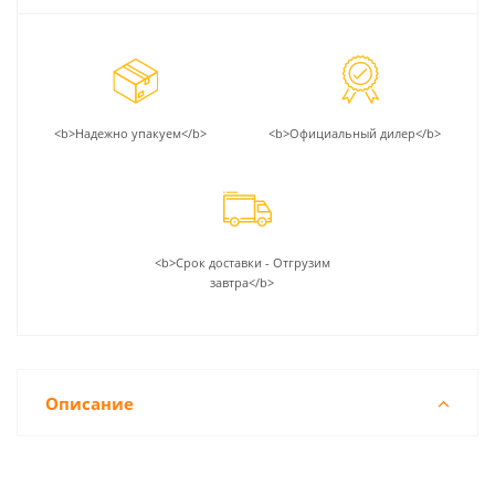
<b>Надежно упакуем</b>
<b>Официальный дилер</b>
<b>Срок доставки - Отгрузим
завтра</b>
Описание