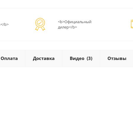
<b>Официальный
</b>
дилер</b>
Оплата
Доставка
Видео
(3)
Отзывы