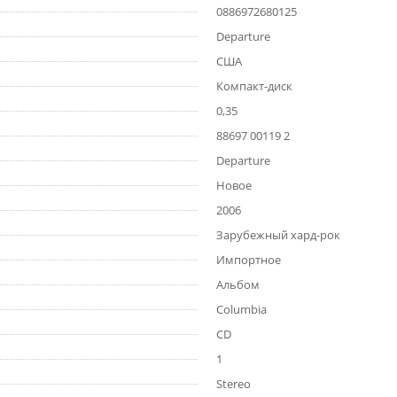
0886972680125
Departure
США
Компакт-диск
0,35
88697 00119 2
Departure
Новое
2006
Зарубежный хард-рок
Импортное
Альбом
Columbia
CD
1
Stereo