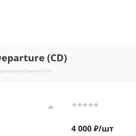
eparture (CD)
диск Journey / Departure (CD)
4 000
₽
/шт