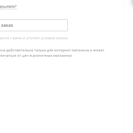
дешевле?
 заказ
тся с вами и уточнят условия заказа
ена действительна только для интернет-магазина и может
тличаться от цен в розничных магазинах