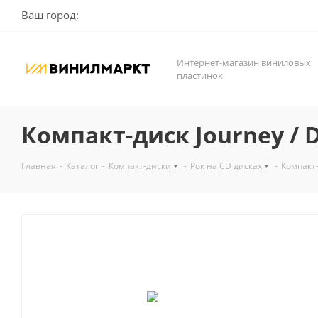
Ваш город:
Интернет-магазин виниловых
пластинок
Компакт-диск Journey / D
Главная
-
Каталог
-
Компакт-диски
-
Рок на CD дисках
-
Компакт-