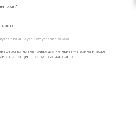
дешевле?
 заказ
тся с вами и уточнят условия заказа
ена действительна только для интернет-магазина и может
тличаться от цен в розничных магазинах