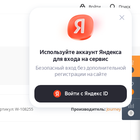
Войти
Поиск
0
0
ртикул:
W-108255
Производитель:
Journey
0