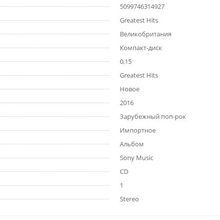
5099746314927
Greatest Hits
Великобритания
Компакт-диск
0,15
Greatest Hits
Новое
2016
Зарубежный поп-рок
Импортное
Альбом
Sony Music
CD
1
Stereo