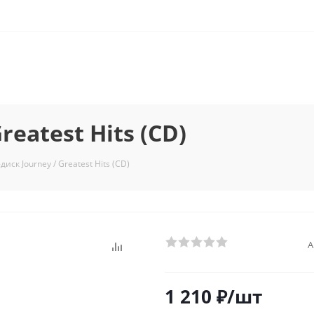
eatest Hits (CD)
диск Journey / Greatest Hits (CD)
А
1 210
₽
/шт