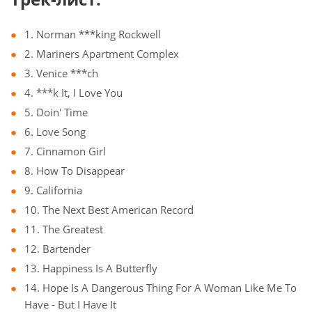
1. Norman ***king Rockwell
2. Mariners Apartment Complex
3. Venice ***ch
4. ***k It, I Love You
5. Doin' Time
6. Love Song
7. Cinnamon Girl
8. How To Disappear
9. California
10. The Next Best American Record
11. The Greatest
12. Bartender
13. Happiness Is A Butterfly
14. Hope Is A Dangerous Thing For A Woman Like Me To
Have - But I Have It