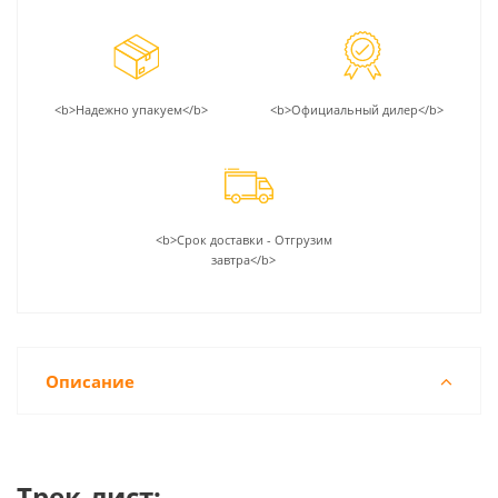
<b>Надежно упакуем</b>
<b>Официальный дилер</b>
<b>Срок доставки - Отгрузим
завтра</b>
Описание
Трек-лист: