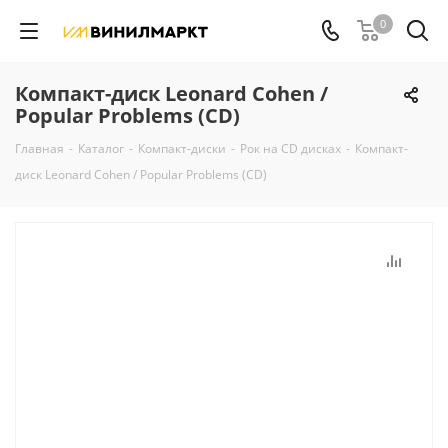
0
Компакт-диск Leonard Cohen /
Popular Problems (CD)
Главная
-
Каталог
-
Компакт-диски
-
Рок на CD дисках
-
Компакт-
диск Leonard Cohen / Popular Problems (CD)