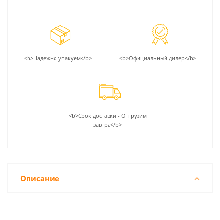
<b>Надежно упакуем</b>
<b>Официальный дилер</b>
<b>Срок доставки - Отгрузим
завтра</b>
Описание