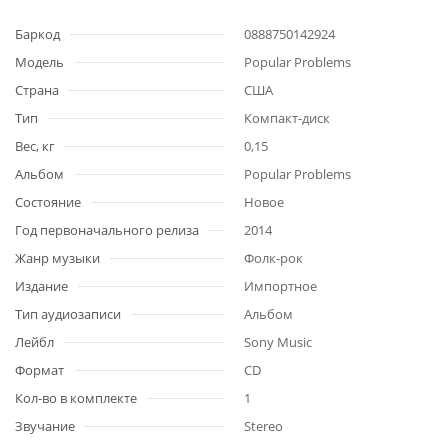
Баркод
0888750142924
Модель
Popular Problems
Страна
США
Тип
Компакт-диск
Вес, кг
0,15
Альбом
Popular Problems
Состояние
Новое
Год первоначального релиза
2014
Жанр музыки
Фолк-рок
Издание
Импортное
Тип аудиозаписи
Альбом
Лейбл
Sony Music
Формат
CD
Кол-во в комплекте
1
Звучание
Stereo