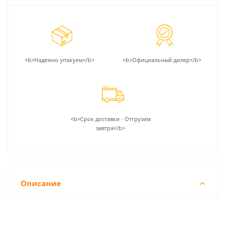
<b>Надежно упакуем</b>
<b>Официальный дилер</b>
<b>Срок доставки - Отгрузим
завтра</b>
Описание