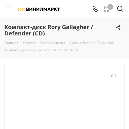
0
Компакт-диск Rory Gallagher /
Defender (CD)
Главная
-
Каталог
-
Компакт-диски
-
Джаз и блюз на CD дисках
-
Компакт-диск Rory Gallagher / Defender (CD)