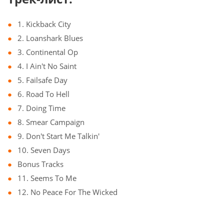
1. Kickback City
2. Loanshark Blues
3. Continental Op
4. I Ain't No Saint
5. Failsafe Day
6. Road To Hell
7. Doing Time
8. Smear Campaign
9. Don't Start Me Talkin'
10. Seven Days
Bonus Tracks
11. Seems To Me
12. No Peace For The Wicked