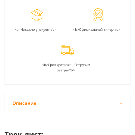
<b>Надежно упакуем</b>
<b>Официальный дилер</b>
<b>Срок доставки - Отгрузим
завтра</b>
Описание
Трек-лист: