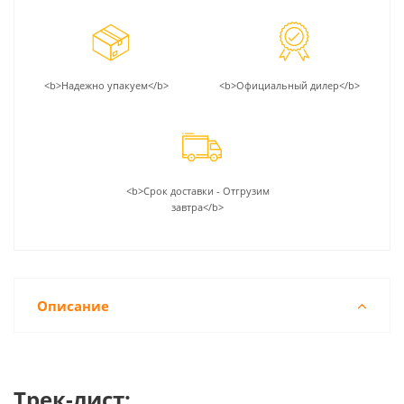
<b>Надежно упакуем</b>
<b>Официальный дилер</b>
<b>Срок доставки - Отгрузим
завтра</b>
Описание
Трек-лист: