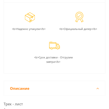
<b>Надежно упакуем</b>
<b>Официальный дилер</b>
<b>Срок доставки - Отгрузим
завтра</b>
Описание
Трек - лист