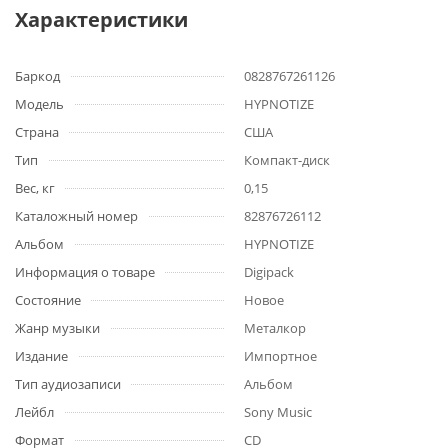
Характеристики
Баркод
0828767261126
Модель
HYPNOTIZE
Страна
США
Тип
Компакт-диск
Вес, кг
0,15
Каталожный номер
82876726112
Альбом
HYPNOTIZE
Информация о товаре
Digipack
Состояние
Новое
Жанр музыки
Металкор
Издание
Импортное
Тип аудиозаписи
Альбом
Лейбл
Sony Music
Формат
CD