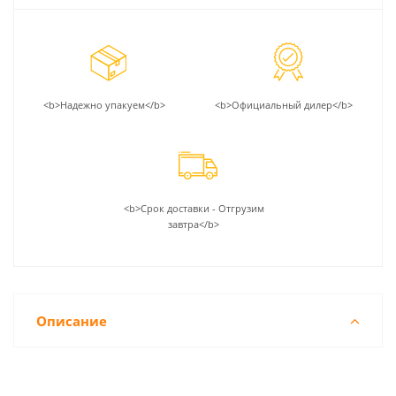
<b>Надежно упакуем</b>
<b>Официальный дилер</b>
<b>Срок доставки - Отгрузим
завтра</b>
Описание