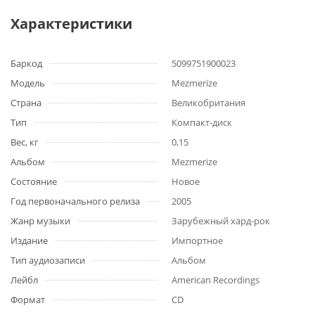
Характеристики
Баркод
5099751900023
Модель
Mezmerize
Страна
Великобритания
Тип
Компакт-диск
Вес, кг
0,15
Альбом
Mezmerize
Состояние
Новое
Год первоначального релиза
2005
Жанр музыки
Зарубежный хард-рок
Издание
Импортное
Тип аудиозаписи
Альбом
Лейбл
American Recordings
Формат
CD