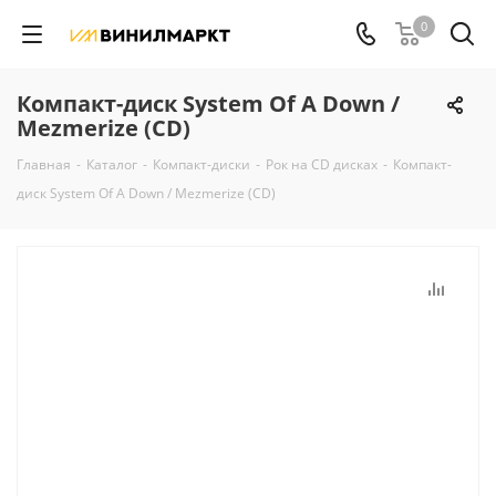
0
Компакт-диск System Of A Down /
Mezmerize (CD)
Главная
-
Каталог
-
Компакт-диски
-
Рок на CD дисках
-
Компакт-
диск System Of A Down / Mezmerize (CD)