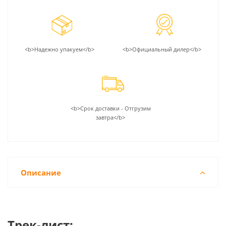
<b>Надежно упакуем</b>
<b>Официальный дилер</b>
<b>Срок доставки - Отгрузим
завтра</b>
Описание
Трек-лист: