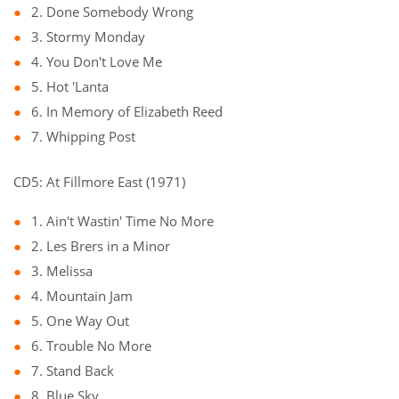
2. Done Somebody Wrong
3. Stormy Monday
4. You Don't Love Me
5. Hot 'Lanta
6. In Memory of Elizabeth Reed
7. Whipping Post
CD5: At Fillmore East (1971)
1. Ain't Wastin' Time No More
2. Les Brers in a Minor
3. Melissa
4. Mountain Jam
5. One Way Out
6. Trouble No More
7. Stand Back
8. Blue Sky