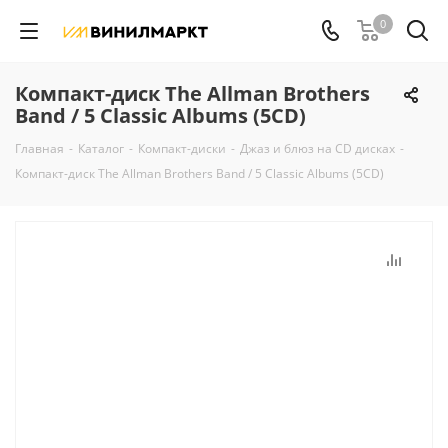
0
Компакт-диск The Allman Brothers
Band / 5 Classic Albums (5CD)
Главная
-
Каталог
-
Компакт-диски
-
Джаз и блюз на CD дисках
-
Компакт-диск The Allman Brothers Band / 5 Classic Albums (5CD)