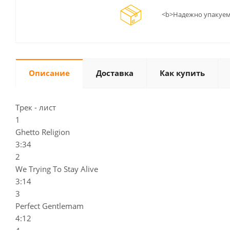
<b>Надежно упакуем
Описание
Доставка
Как купить
Трек - лист
1
Ghetto Religion
3:34
2
We Trying To Stay Alive
3:14
3
Perfect Gentlemam
4:12