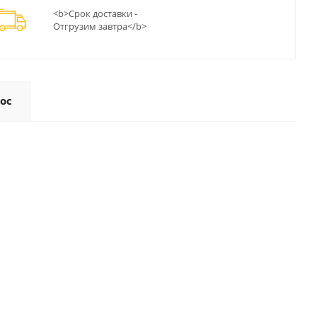
<b>Срок доставки -
Отгрузим завтра</b>
ос