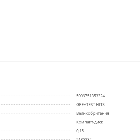
5099751353324
GREATEST HITS
Великобритания
Компакт-диск
0,15
5135332