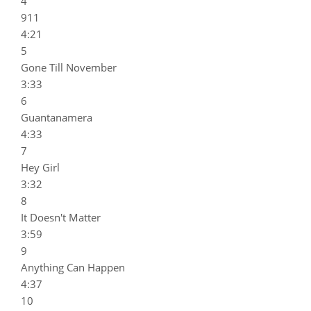
4
911
4:21
5
Gone Till November
3:33
6
Guantanamera
4:33
7
Hey Girl
3:32
8
It Doesn't Matter
3:59
9
Anything Can Happen
4:37
10