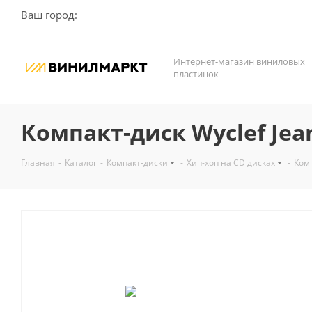
Ваш город:
Интернет-магазин виниловых
пластинок
Компакт-диск Wyclef Jean 
Главная
-
Каталог
-
Компакт-диски
-
Хип-хоп на CD дисках
-
Комп