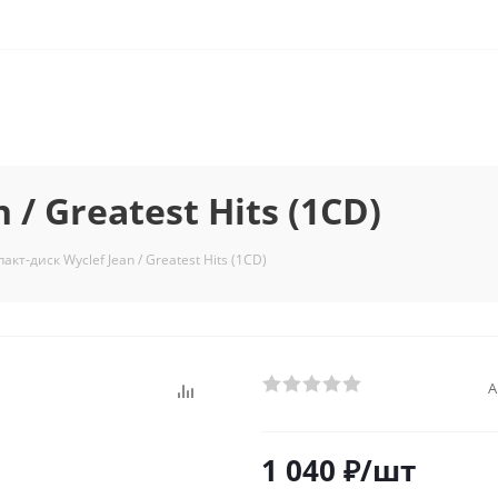
/ Greatest Hits (1CD)
акт-диск Wyclef Jean / Greatest Hits (1CD)
А
1 040
₽
/шт