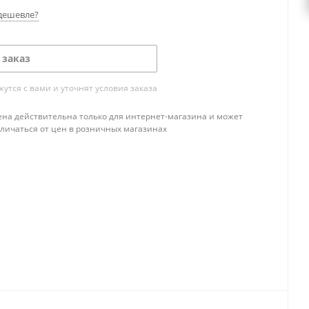
дешевле?
 заказ
тся с вами и уточнят условия заказа
ена действительна только для интернет-магазина и может
тличаться от цен в розничных магазинах