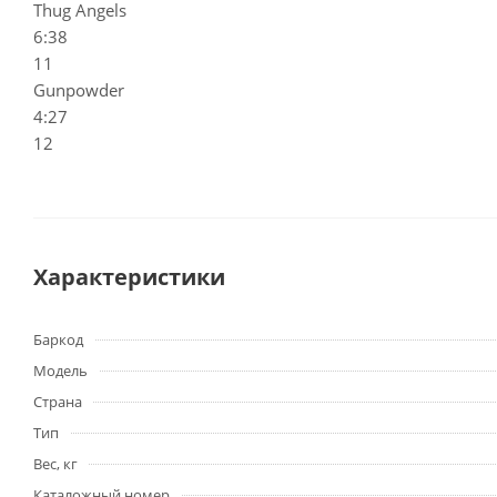
Thug Angels
6:38
11
Gunpowder
4:27
12
Характеристики
Баркод
Модель
Страна
Тип
Вес, кг
Каталожный номер