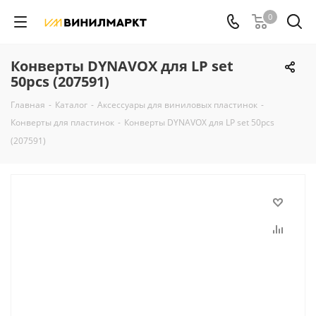
0
Конверты DYNAVOX для LP set
50pcs (207591)
Главная
-
Каталог
-
Аксессуары для виниловых пластинок
-
Конверты для пластинок
-
Конверты DYNAVOX для LP set 50pcs
(207591)