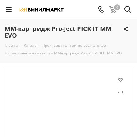
0
ММ-картридж Pro-Ject PICK IT MM
EVO
Главная
-
Каталог
-
Проигрыватели виниловых дисков
-
Головки звукоснимателя
-
ММ-картридж Pro-Ject PICK IT MM EVO