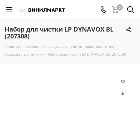
0
Набор для чистки LP DYNAVOX BL
(207308)
Главная
-
Каталог
-
Аксессуары для виниловых пластинок
-
Уход за пластинками
-
Набор для чистки LP DYNAVOX BL (207308)