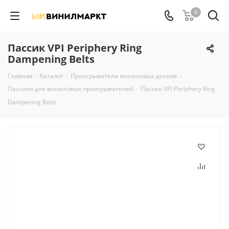
0
Пассик VPI Periphery Ring
Dampening Belts
Главная
-
Каталог
-
Проигрыватели виниловых дисков
-
Пассики для виниловых проигрывателей
-
Пассик VPI Periphery Ring
Dampening Belts