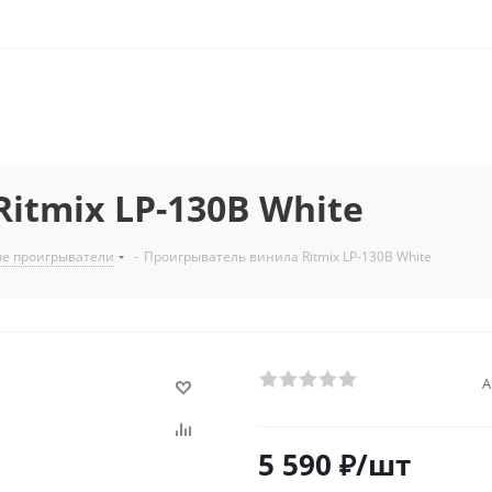
itmix LP-130B White
е проигрыватели
-
Проигрыватель винила Ritmix LP-130B White
А
5 590
₽
/шт