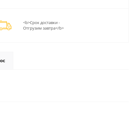
<b>Срок доставки -
Отгрузим завтра</b>
ос