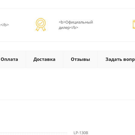
<b>Официальный
</b>
дилер</b>
Оплата
Доставка
Отзывы
Задать вопр
LP-130B