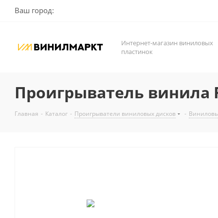
Ваш город:
Интернет-магазин виниловых
пластинок
Проигрыватель винила R
Главная
-
Каталог
-
Проигрыватели виниловых дисков
-
Виниловы