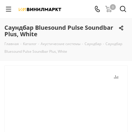
0
Саундбар Bluesound Pulse Soundbar
Plus, White
Главная
-
Каталог
-
Акустические системы
-
Саундбар
-
Саундбар
Bluesound Pulse Soundbar Plus, White