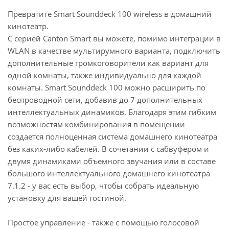
или управления всей системой Canton Smart. Хотя
Превратите Smart Sounddeck 100 wireless в домашний
в Smart Sounddeck 100 нет встроенных
кинотеатр.
микрофонов, он по-прежнему предлагает
С серией Canton Smart вы можете, помимо интеграции в
максимально возможную совместимость, когда
WLAN в качестве мультирумного варианта, подключить
дело доходит до голосового управления. Есть
дополнительные громкоговорители как вариант для
несколько вариантов голосового управления
одной комнаты, также индивидуально для каждой
Smart Sounddeck 100: Используйте Siri или Google
комнаты. Smart Sounddeck 100 можно расширить по
Assistant на своем смартфоне или на внешнем
беспроводной сети, добавив до 7 дополнительных
устройстве Apple или Google по вашему выбору.
интеллектуальных динамиков. Благодаря этим гибким
Таким образом, вы можете воспроизводить свою
возможностям комбинирования в помещении
любимую музыку, нажав кнопку или голосом в
создается полноценная система домашнего кинотеатра
любой комнате.
без каких-либо кабелей. В сочетании с сабвуфером и
двумя динамиками объемного звучания или в составе
Характеристики:
большого интеллектуального домашнего кинотеатра
Принцип: фазоинвертор
7.1.2 - у вас есть выбор, чтобы собрать идеальную
Производительность системы: 300 Вт
установку для вашей гостиной.
Дальность передачи: 25 ... 30 000 Гц
Частота кроссовера: 150/3 000 Гц
Простое управление - также с помощью голосовой
НЧ-динамик: 4 x 100 мм, алюминий