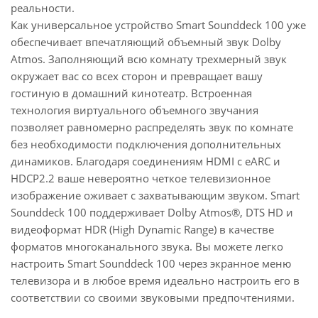
реальности.
технологии AirPlay 2 и встроенному Chromecast
Как универсальное устройство Smart Sounddeck 100 уже
ваша любимая музыка может воспроизводиться в
обеспечивает впечатляющий объемный звук Dolby
высочайшем качестве одним нажатием кнопки.
Atmos. Заполняющий всю комнату трехмерный звук
Spotify Connect также встроен, с возможностью
окружает вас со всех сторон и превращает вашу
сохранения вашего любимого списка
гостиную в домашний кинотеатр. Встроенная
воспроизведения в одной из трех ячеек памяти на
технология виртуального объемного звучания
звуковой деке и запуска его одним нажатием
позволяет равномерно распределять звук по комнате
кнопки. Со временем расширяйте свою систему
без необходимости подключения дополнительных
Smart Multiroom, идеально адаптированную к
динамиков. Благодаря соединениям HDMI с eARC и
любой ситуации в жилом пространстве. Серия
HDCP2.2 ваше невероятно четкое телевизионное
Canton Smart обеспечивает высочайшее качество
изображение оживает с захватывающим звуком. Smart
звука для всех - легко и в любом месте.
Sounddeck 100 поддерживает Dolby Atmos®, DTS HD и
видеоформат HDR (High Dynamic Range) в качестве
Превратите Smart Sounddeck 100 wireless в
форматов многоканального звука. Вы можете легко
домашний кинотеатр.
настроить Smart Sounddeck 100 через экранное меню
С серией Canton Smart вы можете, помимо
телевизора и в любое время идеально настроить его в
интеграции в WLAN в качестве мультирумного
соответствии со своими звуковыми предпочтениями.
варианта, подключить дополнительные
громкоговорители как вариант для одной