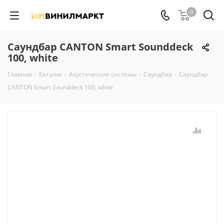
0
Саундбар CANTON Smart Sounddeck
100, white
Главная
-
Каталог
-
Акустические системы
-
Саундбар
-
Саундбар
CANTON Smart Sounddeck 100, white