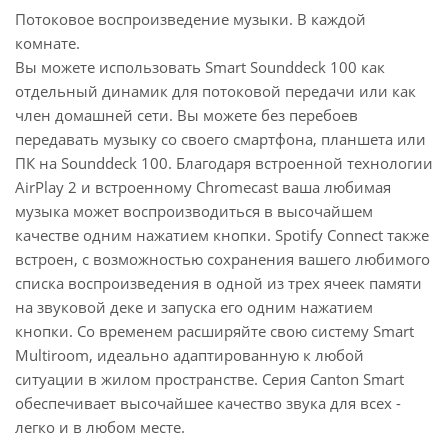
Потоковое воспроизведение музыки. В каждой
комнаты, также индивидуально для каждой
комнате.
комнаты. Smart Sounddeck 100 можно расширить
Вы можете использовать Smart Sounddeck 100 как
по беспроводной сети, добавив до 7
отдельный динамик для потоковой передачи или как
дополнительных интеллектуальных динамиков.
член домашней сети. Вы можете без перебоев
Благодаря этим гибким возможностям
передавать музыку со своего смартфона, планшета или
комбинирования в помещении создается
ПК на Sounddeck 100. Благодаря встроенной технологии
полноценная система домашнего кинотеатра без
AirPlay 2 и встроенному Chromecast ваша любимая
каких-либо кабелей. В сочетании с сабвуфером и
музыка может воспроизводиться в высочайшем
двумя динамиками объемного звучания или в
качестве одним нажатием кнопки. Spotify Connect также
составе большого интеллектуального домашнего
встроен, с возможностью сохранения вашего любимого
кинотеатра 7.1.2 - у вас есть выбор, чтобы собрать
списка воспроизведения в одной из трех ячеек памяти
идеальную установку для вашей гостиной.
на звуковой деке и запуска его одним нажатием
кнопки. Со временем расширяйте свою систему Smart
Простое управление - также с помощью голосовой
Multiroom, идеально адаптированную к любой
команды
ситуации в жилом пространстве. Серия Canton Smart
Помимо ручного управления с помощью
обеспечивает высочайшее качество звука для всех -
приложения, вы также можете использовать свой
легко и в любом месте.
голос для запуска, паузы, регулировки громкости