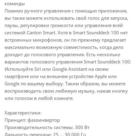
команды
Шасси среднего уровня: 2 x 50 мм, алюминий
Помимо ручного управления с помощью приложения,
Шасси твитера: 2 x 19 мм, ткань
вы также можете использовать свой голос для запуска,
Размеры (ШxВxГ): 100 х 7 х 33 см
паузы, регулировки громкости или управления всей
системой Canton Smart. Хотя в Smart Sounddeck 100 нет
встроенных микрофонов, он по-прежнему предлагает
максимально возможную совместимость, когда дело
доходит до голосового управления. Есть несколько
вариантов голосового управления Smart Sounddeck 100:
Используйте Siri или Google Assistant на своем
смартфоне или на внешнем устройстве Apple или
Google по вашему выбору. Таким образом, вы можете
воспроизводить свою любимую музыку, нажав кнопку
или голосом в любой комнате.
Характеристики:
Принцип: фазоинвертор
Производительность системы: 300 Вт
Дальность передачи: 25 ... 30 000 Гц