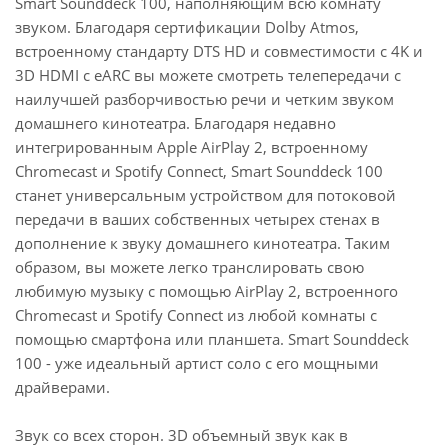
Smart Sounddeck 100, наполняющим всю комнату
подключения дополнительных динамиков.
звуком. Благодаря сертификации Dolby Atmos,
Благодаря соединениям HDMI с eARC и HDCP2.2
встроенному стандарту DTS HD и совместимости с 4K и
ваше невероятно четкое телевизионное
3D HDMI с eARC вы можете смотреть телепередачи с
изображение оживает с захватывающим звуком.
наилучшей разборчивостью речи и четким звуком
Smart Sounddeck 100 поддерживает Dolby Atmos®,
домашнего кинотеатра. Благодаря недавно
DTS HD и видеоформат HDR (High Dynamic Range) в
интегрированным Apple AirPlay 2, встроенному
качестве форматов многоканального звука. Вы
Chromecast и Spotify Connect, Smart Sounddeck 100
можете легко настроить Smart Sounddeck 100
станет универсальным устройством для потоковой
через экранное меню телевизора и в любое время
передачи в ваших собственных четырех стенах в
идеально настроить его в соответствии со своими
дополнение к звуку домашнего кинотеатра. Таким
звуковыми предпочтениями.
образом, вы можете легко транслировать свою
любимую музыку с помощью AirPlay 2, встроенного
Потоковое воспроизведение музыки. В каждой
Chromecast и Spotify Connect из любой комнаты с
комнате.
помощью смартфона или планшета. Smart Sounddeck
Вы можете использовать Smart Sounddeck 100 как
100 - уже идеальный артист соло с его мощными
отдельный динамик для потоковой передачи или
драйверами.
как член домашней сети. Вы можете без перебоев
передавать музыку со своего смартфона, планшета
Звук со всех сторон. 3D объемный звук как в
или ПК на Sounddeck 100. Благодаря встроенной