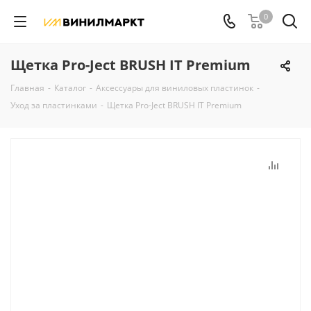
0
Щетка Pro-Ject BRUSH IT Premium
Главная
-
Каталог
-
Аксессуары для виниловых пластинок
-
Уход за пластинками
-
Щетка Pro-Ject BRUSH IT Premium