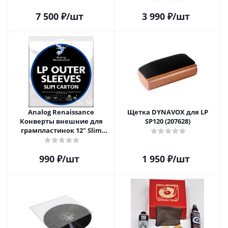
D1C2614
7 500
₽
/шт
3 990
₽
/шт
Analog Renaissance
Щетка DYNAVOX для LP
Конверты внешние для
SP120 (207628)
грампластинок 12" Slim
Carton (25 шт)
990
₽
/шт
1 950
₽
/шт