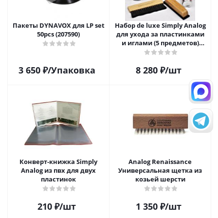
Пакеты DYNAVOX для LP set
Набор de luxe Simply Analog
50pcs (207590)
для ухода за пластинками
и иглами (5 предметов)
SAVC008
3 650
₽
/Упаковка
8 280
₽
/шт
Конверт-книжка Simply
Analog Renaissance
Analog из пвх для двух
Универсальная щетка из
пластинок
козьей шерсти
210
₽
/шт
1 350
₽
/шт