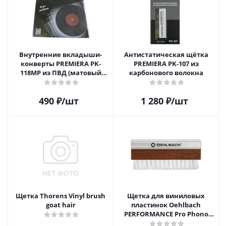
Внутренние вкладыши-
Антистатическая щётка
конверты PREMIERA PK-
PREMIERA PK-107 из
118MP из ПВД (матовый
карбонового волокна
пластик) для 12" виниловых
пластинок 20 шт.
490
₽
/шт
1 280
₽
/шт
Щетка Thorens Vinyl brush
Щетка для виниловых
goat hair
пластинок Oehlbach
PERFORMANCE Pro Phono
Brush, Record Brush,