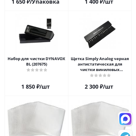
1 650
₽
/Упаковка
1 400
₽
/шт
Набор для чистки DYNAVOX
Щетка Simply Analog черная
BL (207675)
антистатическая для
чистки виниловых
пластинок
1 850
₽
/шт
2 300
₽
/шт