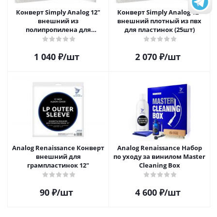
Конверт Simply Analog 12"
Конверт Simply Analog 12"
внешний из
внешний плотный из пвх
полипропилена для
для пластинок (25шт)
пластинок (25шт)
1 040
₽
/шт
2 070
₽
/шт
Analog Renaissance Конверт
Analog Renaissance Набор
внешний для
по уходу за винилом Master
грампластинок 12"
Cleaning Box
90
₽
/шт
4 600
₽
/шт