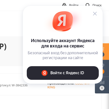
Войти
Поиск
P)
0
0
Производитель:
COLE NAT
ртикул:
W-3842336
KING
0