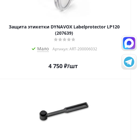
Защита этикетки DYNAVOX Labelprotector LP120
(207639)
Мало
Артикул: ART-200006032
4 750
₽
/шт