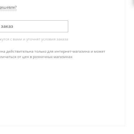
дешевле?
 заказ
тся с вами и уточнят условия заказа
ена действительна только для интернет-магазина и может
тличаться от цен в розничных магазинах