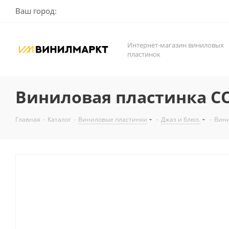
Ваш город:
Интернет-магазин виниловых
пластинок
Виниловая пластинка COL
Главная
-
Каталог
-
Виниловые пластинки
-
Джаз и блюз.
-
Вини